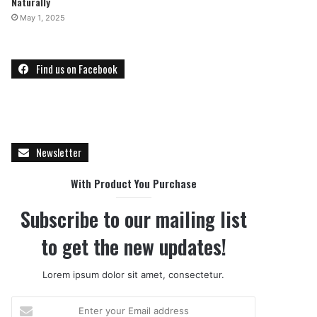
Naturally
May 1, 2025
Find us on Facebook
Newsletter
With Product You Purchase
Subscribe to our mailing list
to get the new updates!
Lorem ipsum dolor sit amet, consectetur.
E