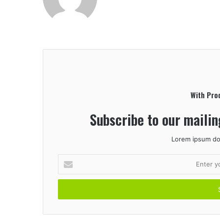
e
b
s
i
t
e
With Pro
Subscribe to our mailin
Lorem ipsum dol
E
n
t
e
r
y