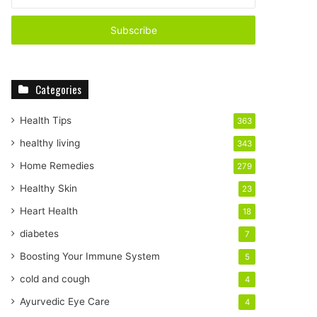
n
t
e
r
y
o
Categories
u
r
E
Health Tips
363
m
healthy living
343
a
i
Home Remedies
279
l
Healthy Skin
23
a
d
Heart Health
18
d
diabetes
7
r
e
Boosting Your Immune System
5
s
cold and cough
4
s
Ayurvedic Eye Care
4