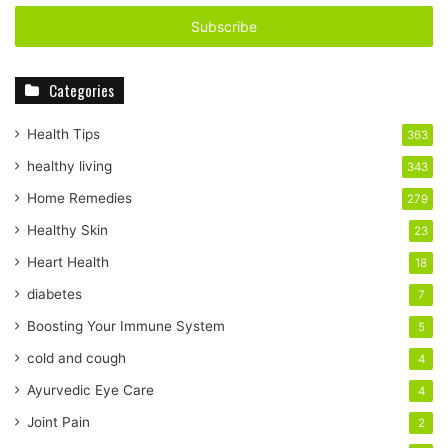
t
e
r
y
Categories
o
u
r
Health Tips
363
E
healthy living
343
m
a
Home Remedies
279
i
Healthy Skin
23
l
a
Heart Health
18
d
diabetes
7
d
r
Boosting Your Immune System
5
e
cold and cough
4
s
s
Ayurvedic Eye Care
4
Joint Pain
2