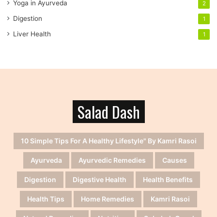
Yoga in Ayurveda
2
Digestion
1
Liver Health
1
Salad Dash
10 Simple Tips For A Healthy Lifestyle" By Kamri Rasoi
Ayurveda
Ayurvedic Remedies
Causes
Digestion
Digestive Health
Health Benefits
Health Tips
Home Remedies
Kamri Rasoi