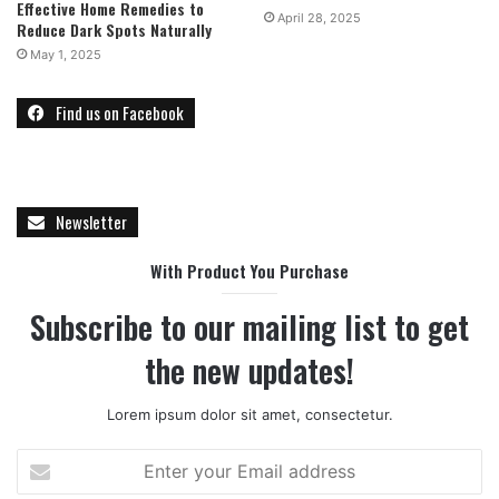
Effective Home Remedies to
April 28, 2025
Reduce Dark Spots Naturally
May 1, 2025
Find us on Facebook
Newsletter
With Product You Purchase
Subscribe to our mailing list to get
the new updates!
Lorem ipsum dolor sit amet, consectetur.
E
n