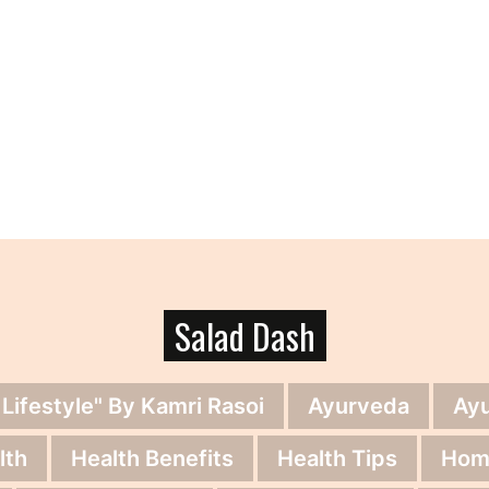
Salad Dash
 Lifestyle" By Kamri Rasoi
Ayurveda
Ay
lth
Health Benefits
Health Tips
Hom