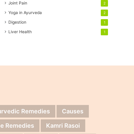
Joint Pain
2
Yoga in Ayurveda
2
Digestion
1
Liver Health
1
urvedic Remedies
Causes
e Remedies
Kamri Rasoi