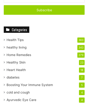
n
t
e
r
y
o
Categories
u
r
E
Health Tips
363
m
healthy living
343
a
i
Home Remedies
279
l
Healthy Skin
23
a
d
Heart Health
18
d
diabetes
7
r
e
Boosting Your Immune System
5
s
cold and cough
4
s
Ayurvedic Eye Care
4