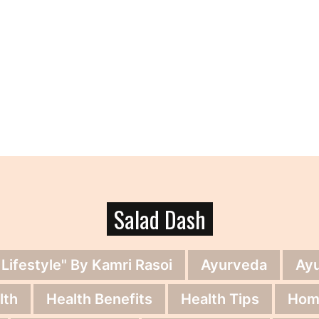
Salad Dash
 Lifestyle" By Kamri Rasoi
Ayurveda
Ay
lth
Health Benefits
Health Tips
Hom