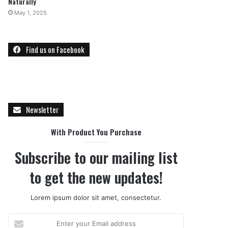
Naturally
May 1, 2025
Find us on Facebook
Newsletter
With Product You Purchase
Subscribe to our mailing list
to get the new updates!
Lorem ipsum dolor sit amet, consectetur.
E