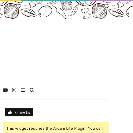
ebook
Twitter
YouTube
Instagram
Sidebar
Search
for
Follow Us
This widget requries the Arqam Lite Plugin, You can