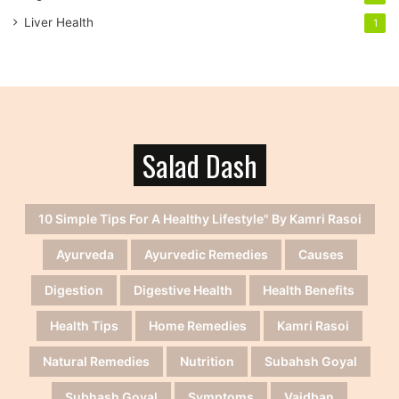
Liver Health
1
Salad Dash
10 Simple Tips For A Healthy Lifestyle" By Kamri Rasoi
Ayurveda
Ayurvedic Remedies
Causes
Digestion
Digestive Health
Health Benefits
Health Tips
Home Remedies
Kamri Rasoi
Natural Remedies
Nutrition
Subahsh Goyal
Subhash Goyal
Symptoms
Vaidban