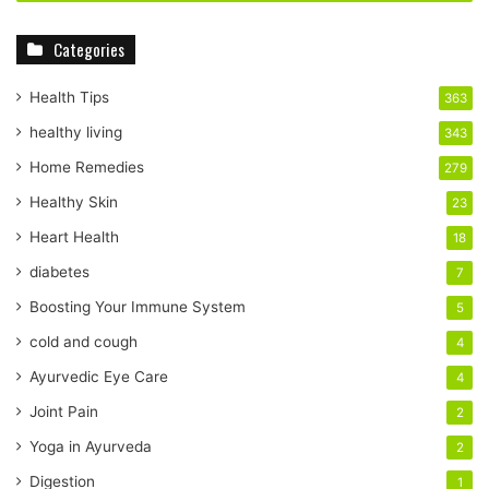
r
y
Categories
o
u
r
Health Tips
363
E
healthy living
343
m
a
Home Remedies
279
i
Healthy Skin
23
l
a
Heart Health
18
d
diabetes
7
d
r
Boosting Your Immune System
5
e
cold and cough
4
s
s
Ayurvedic Eye Care
4
Joint Pain
2
Yoga in Ayurveda
2
Digestion
1