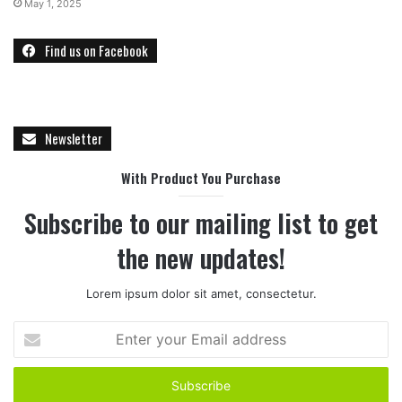
May 1, 2025
Find us on Facebook
Newsletter
With Product You Purchase
Subscribe to our mailing list to get
the new updates!
Lorem ipsum dolor sit amet, consectetur.
E
n
t
e