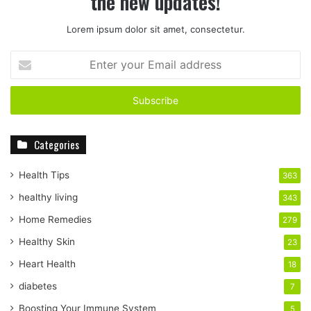
the new updates!
Lorem ipsum dolor sit amet, consectetur.
E
n
t
e
r
y
Categories
o
u
r
Health Tips
363
E
healthy living
343
m
a
Home Remedies
279
i
Healthy Skin
23
l
a
Heart Health
18
d
diabetes
7
d
r
Boosting Your Immune System
5