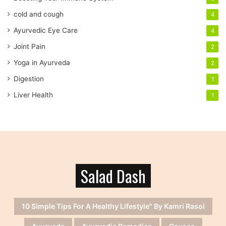
e
cold and cough
4
s
s
Ayurvedic Eye Care
4
Joint Pain
2
Yoga in Ayurveda
2
Digestion
1
Liver Health
1
Salad Dash
10 Simple Tips For A Healthy Lifestyle" By Kamri Rasoi