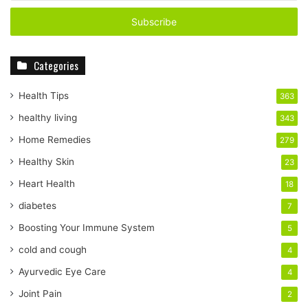
t
e
r
y
Categories
o
u
r
Health Tips
363
E
healthy living
343
m
a
Home Remedies
279
i
Healthy Skin
23
l
a
Heart Health
18
d
diabetes
7
d
r
Boosting Your Immune System
5
e
cold and cough
4
s
s
Ayurvedic Eye Care
4
Joint Pain
2