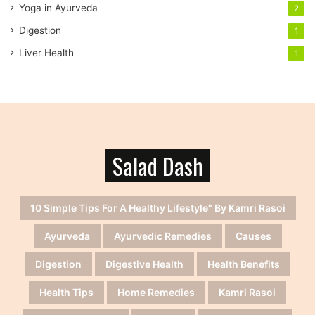
Yoga in Ayurveda
2
Digestion
1
Liver Health
1
Salad Dash
10 Simple Tips For A Healthy Lifestyle" By Kamri Rasoi
Ayurveda
Ayurvedic Remedies
Causes
Digestion
Digestive Health
Health Benefits
Health Tips
Home Remedies
Kamri Rasoi