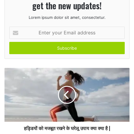
get the new updates!
Lorem ipsum dolor sit amet, consectetur.
E
n
t
e
r
y
o
u
r
E
m
a
i
l
a
d
हड्डियों को मजबूत रखने के घरेलू उपाय क्या क्या है |
d