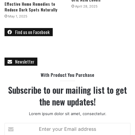
Effective Home Remedies to
April 28, 2025
Reduce Dark Spots Naturally
May 1, 2025
Find us on Facebook
Newsletter
With Product You Purchase
Subscribe to our mailing list to get
the new updates!
Lorem ipsum dolor sit amet, consectetur.
E
n