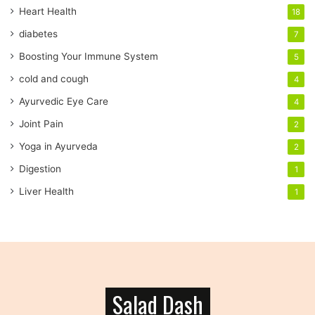
a
Heart Health
18
d
diabetes
7
d
r
Boosting Your Immune System
5
e
cold and cough
4
s
s
Ayurvedic Eye Care
4
Joint Pain
2
Yoga in Ayurveda
2
Digestion
1
Liver Health
1
Salad Dash