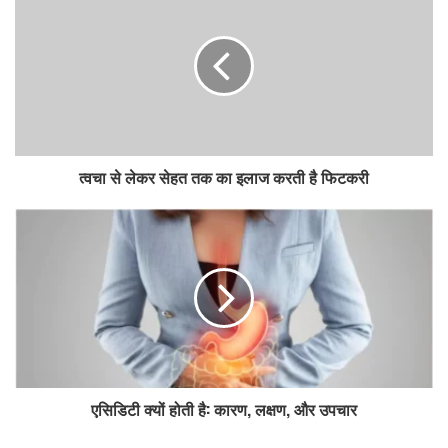
r
E
m
a
i
l
a
d
त्वचा से लेकर सेहत तक का इलाज करती है फिटकरी
d
r
e
s
s
एसिडिटी क्यों होती है: कारण, लक्षण, और उपचार