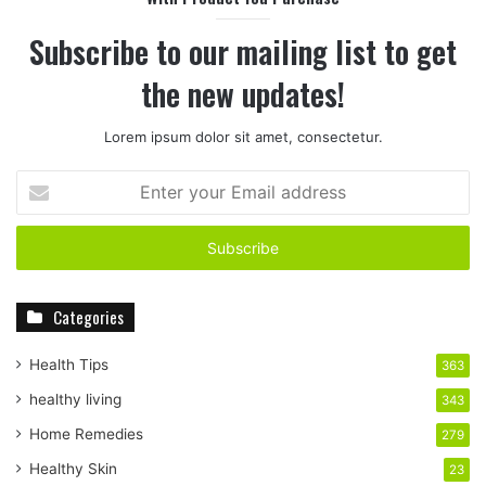
Subscribe to our mailing list to get
the new updates!
Lorem ipsum dolor sit amet, consectetur.
E
n
t
e
r
y
Categories
o
u
r
Health Tips
363
E
healthy living
343
m
a
Home Remedies
279
i
Healthy Skin
23
l