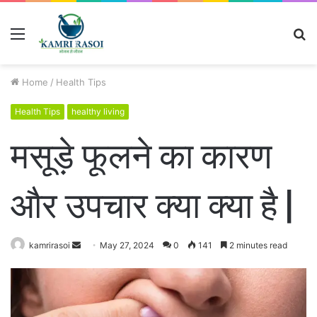
Menu
S
fo
Home
/
Health Tips
Health Tips
healthy living
मसूड़े फूलने का कारण
और उपचार क्या क्या है |
kamrirasoi
S
May 27, 2024
0
141
2 minutes read
e
n
d
a