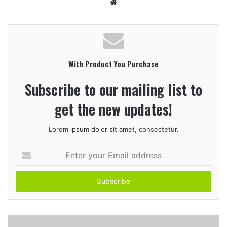
W
e
b
s
i
With Product You Purchase
t
e
Subscribe to our mailing list to
get the new updates!
Lorem ipsum dolor sit amet, consectetur.
E
n
t
e
r
y
o
u