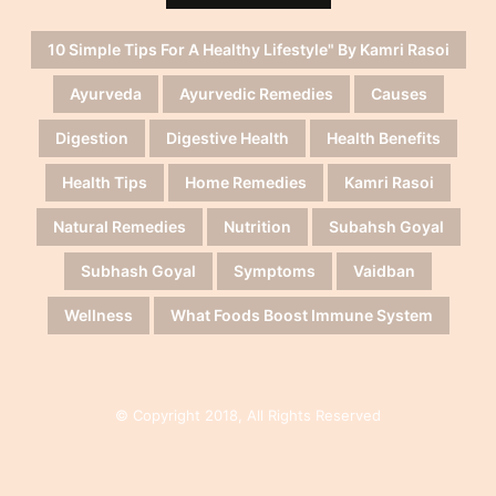
10 Simple Tips For A Healthy Lifestyle" By Kamri Rasoi
Ayurveda
Ayurvedic Remedies
Causes
Digestion
Digestive Health
Health Benefits
Health Tips
Home Remedies
Kamri Rasoi
Natural Remedies
Nutrition
Subahsh Goyal
Subhash Goyal
Symptoms
Vaidban
Wellness
What Foods Boost Immune System
© Copyright 2018, All Rights Reserved