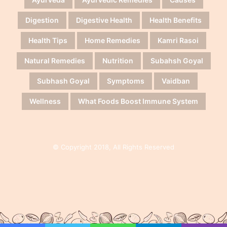
Digestion
Digestive Health
Health Benefits
Health Tips
Home Remedies
Kamri Rasoi
Natural Remedies
Nutrition
Subahsh Goyal
Subhash Goyal
Symptoms
Vaidban
Wellness
What Foods Boost Immune System
© Copyright 2018, All Rights Reserved