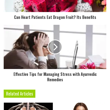
l
a
d
Can Heart Patients Eat Dragon Fruit? Its Benefits
d
r
e
s
s
Effective Tips for Managing Stress with Ayurvedic
Remedies
Related Articles