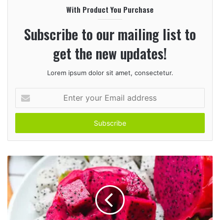
With Product You Purchase
t
e
Subscribe to our mailing list to
get the new updates!
Lorem ipsum dolor sit amet, consectetur.
E
n
t
e
r
y
o
u
r
E
m
a
i