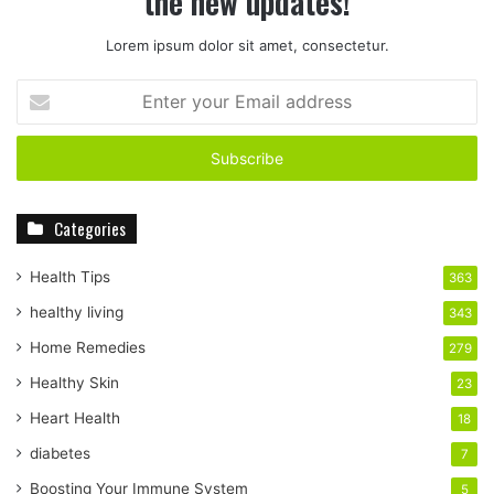
the new updates!
Lorem ipsum dolor sit amet, consectetur.
E
n
t
e
r
y
Categories
o
u
r
Health Tips
363
E
healthy living
343
m
a
Home Remedies
279
i
Healthy Skin
23
l
a
Heart Health
18
d
diabetes
7
d
r
Boosting Your Immune System
5