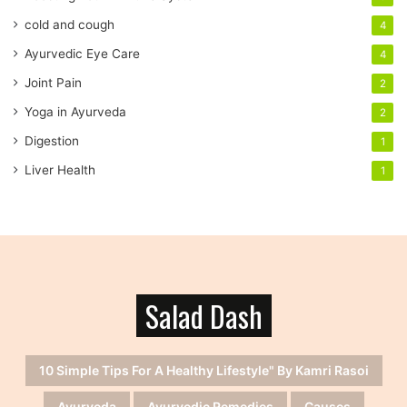
e
cold and cough
4
s
s
Ayurvedic Eye Care
4
Joint Pain
2
Yoga in Ayurveda
2
Digestion
1
Liver Health
1
Salad Dash
10 Simple Tips For A Healthy Lifestyle" By Kamri Rasoi
Ayurveda
Ayurvedic Remedies
Causes